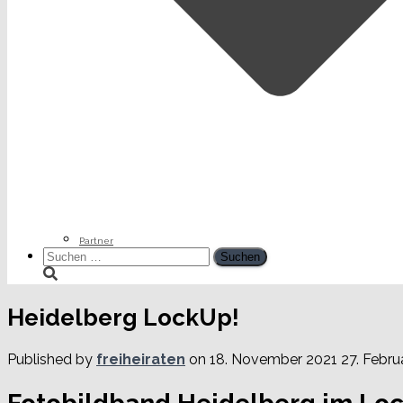
Partner
Suchen
nach:
Heidelberg LockUp!
Published by
freiheiraten
on
18. November 2021
27. Febru