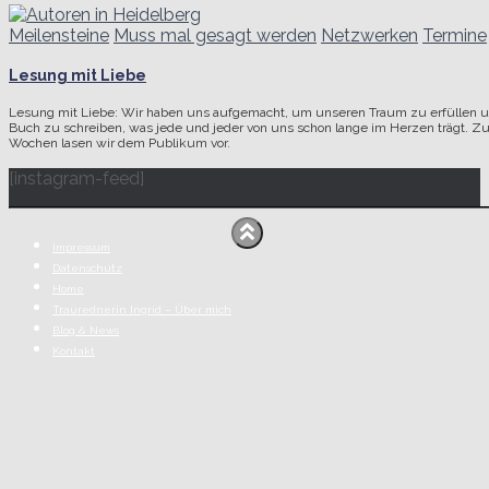
Meilensteine
Muss mal gesagt werden
Netzwerken
Termine
Lesung mit Liebe
Lesung mit Liebe: Wir haben uns aufgemacht, um unseren Traum zu erfüllen u
Buch zu schreiben, was jede und jeder von uns schon lange im Herzen trägt. Zu
Wochen lasen wir dem Publikum vor.
[instagram-feed]
Impressum
Datenschutz
Home
Traurednerin Ingrid – Über mich
Blog & News
Kontakt