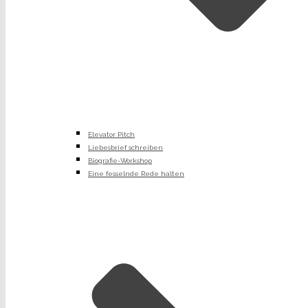
Elevator Pitch
Liebesbrief schreiben
Biografie-Workshop
Eine fesselnde Rede halten