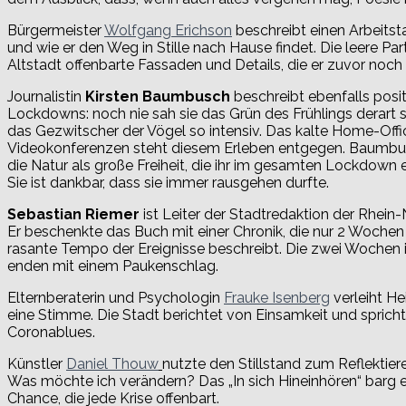
Bürgermeister
Wolfgang Erichson
beschreibt einen Arbeits
und wie er den Weg in Stille nach Hause findet. Die leere Pa
Altstadt offenbarte Fassaden und Details, die er zuvor noch
Journalistin
Kirsten Baumbusch
beschreibt ebenfalls posi
Lockdowns: noch nie sah sie das Grün des Frühlings derart
das Gezwitscher der Vögel so intensiv. Das kalte Home-Offi
Videokonferenzen steht diesem Erleben entgegen. Baumbu
die Natur als große Freiheit, die ihr im gesamten Lockdown e
Sie ist dankbar, dass sie immer rausgehen durfte.
Sebastian Riemer
ist Leiter der Stadtredaktion der Rhein
Er beschenkte das Buch mit einer Chronik, die nur 2 Woche
rasante Tempo der Ereignisse beschreibt. Die zwei Wochen
enden mit einem Paukenschlag.
Elternberaterin und Psychologin
Frauke Isenberg
verleiht He
eine Stimme. Die Stadt berichtet von Einsamkeit und sprich
Coronablues.
Künstler
Daniel Thouw
nutzte den Stillstand zum Reflektieren
Was möchte ich verändern? Das „In sich Hineinhören“ barg 
Chance, die jede Krise offenbart.