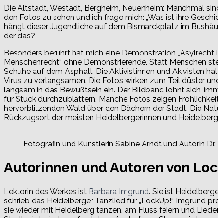
Die Altstadt, Westadt, Bergheim, Neuenheim: Manchmal si
den Fotos zu sehen und ich frage mich: „Was ist ihre Gesch
hängt dieser Jugendliche auf dem Bismarckplatz im Bushä
der das?
Besonders berührt hat mich eine Demonstration „Asylrecht i
Menschenrecht“ ohne Demonstrierende. Statt Menschen ste
Schuhe auf dem Asphalt. Die Aktivistinnen und Akivisten hal
Virus zu verlangsamen. Die Fotos wirken zum Teil düster un
langsam in das Bewußtsein ein. Der Bildband lohnt sich, imm
für Stück durchzublättern. Manche Fotos zeigen Fröhlichkeit
hervorblitzenden Wald über den Dächern der Stadt. Die Natu
Rückzugsort der meisten Heidelbergerinnen und Heidelberge
Fotografin und Künstlerin Sabine Arndt und Autorin Dr.
Autorinnen und Autoren von Lo
Lektorin des Werkes ist
Barbara Imgrund
.
Sie ist Heidelberg
schrieb das Heidelberger Tanzlied für „LockUp!“ Imgrund pr
sie wieder mit Heidelberg tanzen, am Fluss feiern und Lieder