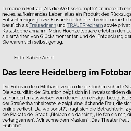
In meinem Beitrag „Als die Welt schrumpfte“ erinnere ich m
neues, aufkeimendes Leben: alles ein Produkt des Rückzugs
Entschleunigung bzw. Einsamkeit. Ich beschreibe meine Lebe
beruflich als
Traurednerin
und
TRAUERrednerin
sowie privat
Katastophe annahm. Meine Hochzeitspaare erlebten den L
sie erzählten von Glücksmomenten und der Entdeckung de
Sie waren sich selbst genug.
Foto: Sabine Arndt
Das leere Heidelberg im Fotoba
Die Fotos in dem Bildband zeigen die gestochen scharfe S
Die Absurdität der Situation zeigt sich in Hinweisschildern di
zu hunderten ausweisen von denen kein einziger belegt ist.
der Straßenbahnhaltestelle zeigt eine lächende Frau, die sich
online verliebt. „Ja, wo sonst?“, fragt sich die Betrachterin. 
die Plakate der Stadt: „Bleiben sie daheim“, „Helfen sie mit, 
verlangsamen“, „Wir schneidern Masken“, „Das Theater freut 
Frühjahr“.