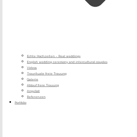
Echte Hochzeiten – Real weddings
English wedding ceremony and intercultural couples
Videos
Traurituale freie Trauung
Galerie
Ablauf freie Trauung
Angebot
Referenzen
Portfolio