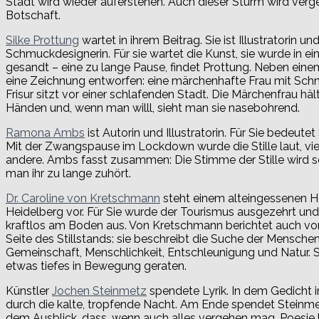
Stadt wird wieder auferstehen. Auch dieser Sturm wird verge
Botschaft.
Silke Prottung
wartet in ihrem Beitrag. Sie ist Illustratorin un
Schmuckdesignerin. Für sie wartet die Kunst, sie wurde in e
gesandt – eine zu lange Pause, findet Prottung. Neben einem
eine Zeichnung entworfen: eine märchenhafte Frau mit Sch
Frisur sitzt vor einer schlafenden Stadt. Die Märchenfrau hält
Händen und, wenn man willl, sieht man sie nasebohrend.
Ramona Ambs
ist Autorin und Illustratorin. Für Sie bedeutet S
Mit der Zwangspause im Lockdown wurde die Stille laut, viel 
andere. Ambs fasst zusammen: Die Stimme der Stille wird s
man ihr zu lange zuhört.
Dr. Caroline von Kretschmann
steht einem alteingessenen Ho
Heidelberg vor. Für Sie wurde der Tourismus ausgezehrt und
kraftlos am Boden aus. Von Kretschmann berichtet auch von
Seite des Stillstands: sie beschreibt die Suche der Menschen
Gemeinschaft, Menschlichkeit, Entschleunigung und Natur. Sie
etwas tiefes in Bewegung geraten.
Künstler
Jochen Steinmetz
spendete Lyrik. In dem Gedicht ir
durch die kalte, tropfende Nacht. Am Ende spendet Steinm
dem Ausblick, dass, wenn auch alles vergehen mag, Poesie 