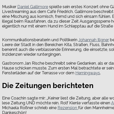
Musiker
Daniel Gallimore
spielte sein erstes Konzert ohne Gä
Livestreaming aus dem Café Friedrich. Gallimore beschreibt
eine Mischung aus komisch, fremd und sich einsam fühlen. Er
illegal beim Rausfahren, da zu dieser Zeit Ausgangssperre h
eigentlich nur mit einem Hund im Schlepptau auf die Straße 
Kommunikationsberaterin und Politikerin
Johannah Illgner
be
Leere der Stadt in den Bereichen Kita, Straßen, Fluss, Bahnh
benennt auch die verblassende Erinnerung, die einsetzte, so
Inzidenzen wieder runtergingen.
Gastronom Jan Rische beschreibt seine Gedanken, als er da
Hause schicken musste. Zum ersten Mal betrachtete er sei
Fensterläden auf der Terrasse vor dem
Hemingways
.
Die Zeitungen berichteten
Eine Coachin sagte mir: „Keiner liest die Zeitung, aber alle wol
lese Zeitung UND möchte rein. Rolf Kienle verfasste einen
A
Michaela Roßner schrieb eine
Rezension
für den Mannheime
Dankeschön!