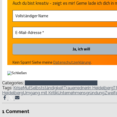
Auch du bist kreativ - zeigt es mir! Gerne lade ich dich in 
Kein Spam! Siehe meine
Datenschutzerklärung
.
Categories:
Meilensteine
Muss mal gesagt werden
Tags:
Krise
Mut
Selbstständigkeit
Trauerrednerin Heidelberg
T
Heidelberg
Umgang mit Kritik
Unternehmensgründung
Zweife
1 Comment