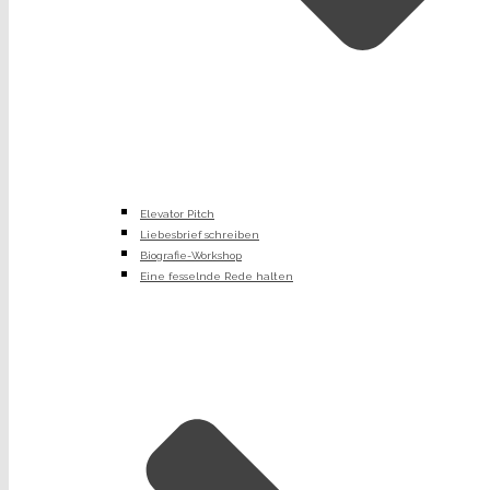
Elevator Pitch
Liebesbrief schreiben
Biografie-Workshop
Eine fesselnde Rede halten