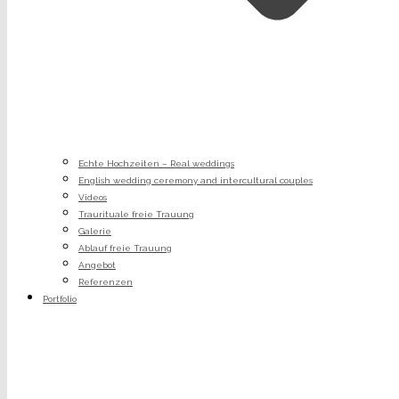
Echte Hochzeiten – Real weddings
English wedding ceremony and intercultural couples
Videos
Traurituale freie Trauung
Galerie
Ablauf freie Trauung
Angebot
Referenzen
Portfolio