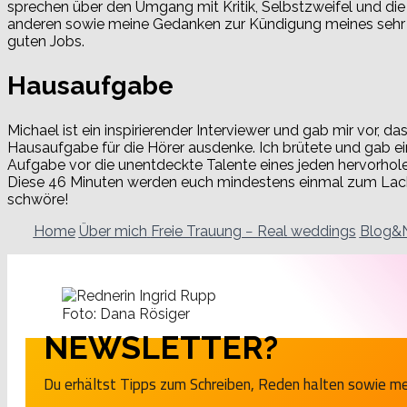
sprechen über den Umgang mit Kritik, Selbstzweifel und die
anderen sowie meine Gedanken zur Kündigung meines sehr 
guten Jobs.
Hausaufgabe
Michael ist ein inspirierender Interviewer und gab mir vor, das
Hausaufgabe für die Hörer ausdenke. Ich brütete und gab e
Aufgabe vor die unentdeckte Talente eines jeden hervorhole
Diese 46 Minuten werden euch mindestens einmal zum Lach
schwöre!
Home
Über mich
Freie Trauung − Real weddings
Blog&
Foto: Dana Rösiger
NEWSLETTER?
Du erhältst Tipps zum Schreiben, Reden halten sowie m