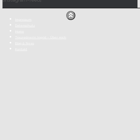
Impressum
Datenschutz
Home
Traurednerin Ingrid – Über mich
Blog & News
Kontakt