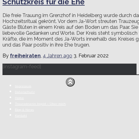
Schutzkreis für die Ehe
Die freie Trauung im Grenzhof in Heidelberg wurde durch da
Hochzeitsritual gekrönt. Vor dem Ja-Wort streuten Trauzeug
Gäste Blüten in einem Kreis auf den Boden um das Paar. Si
liebevolle Gedanken und Worte. Der Kreis steht symbolisch 
Kräfte, die im Moment des Ja-Worts innerhalb des Kreises 
und das Paar positiv in ihre Ehe trugen.
By
freiheiraten
,
4 Jahren
ago
3. Februar 2022
[instagram-feed]
Impressum
Datenschutz
Home
Traurednerin Ingrid – Über mich
Blog & News
Kontakt