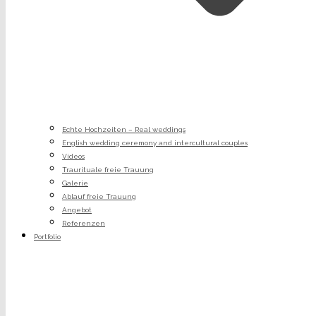
Echte Hochzeiten – Real weddings
English wedding ceremony and intercultural couples
Videos
Traurituale freie Trauung
Galerie
Ablauf freie Trauung
Angebot
Referenzen
Portfolio