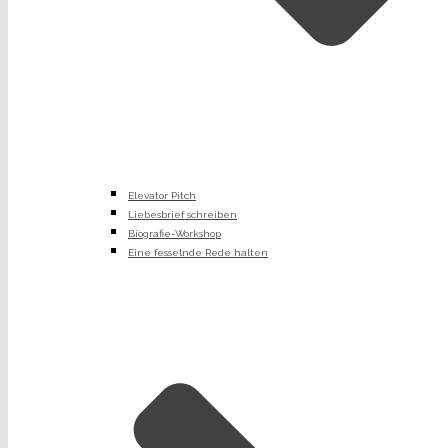
Elevator Pitch
Liebesbrief schreiben
Biografie-Workshop
Eine fesselnde Rede halten