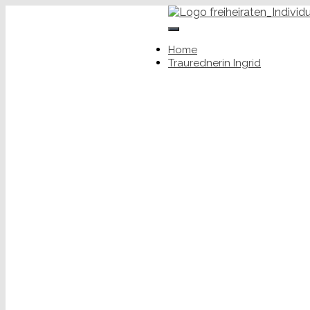
+49 (0) 176 34650343
Toggle
ingrid.rupp@freiheiraten.de
Navigation
Home
Traurednerin Ingrid