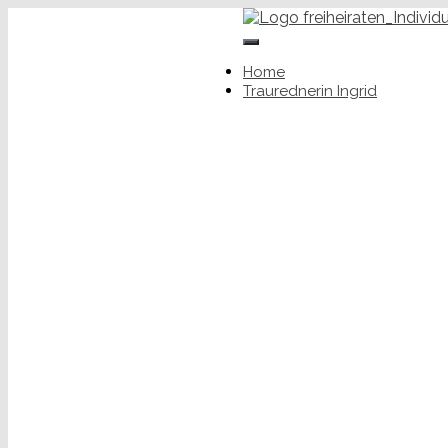
+49 (0) 176 34650343
Toggle
ingrid.rupp@freiheiraten.de
Navigation
Home
Traurednerin Ingrid