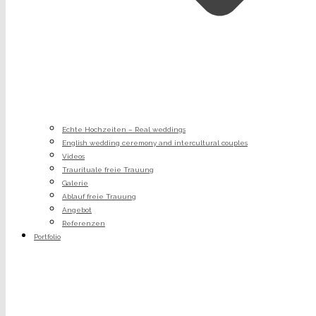
Echte Hochzeiten – Real weddings
English wedding ceremony and intercultural couples
Videos
Traurituale freie Trauung
Galerie
Ablauf freie Trauung
Angebot
Referenzen
Portfolio