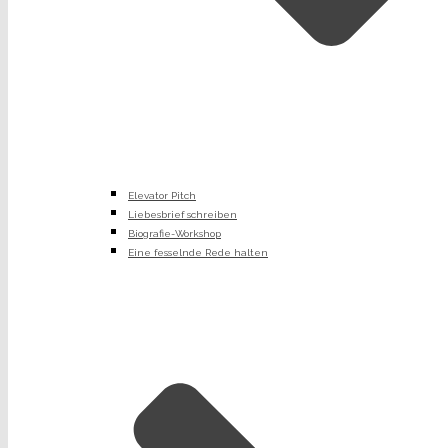
Elevator Pitch
Liebesbrief schreiben
Biografie-Workshop
Eine fesselnde Rede halten