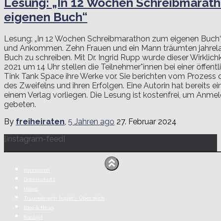
Lesung: „In 12 Wochen Schreibmarat
eigenen Buch“
Lesung: „In 12 Wochen Schreibmarathon zum eigenen Buch
und Ankommen. Zehn Frauen und ein Mann träumten jahrela
Buch zu schreiben. Mit Dr. Ingrid Rupp wurde dieser Wirklichke
2021 um 14 Uhr stellen die Teilnehmer*innen bei einer öffent
Tink Tank Space ihre Werke vor. Sie berichten vom Prozess 
des Zweifelns und ihren Erfolgen. Eine Autorin hat bereits 
einem Verlag vorliegen. Die Lesung ist kostenfrei, um Anme
gebeten.
By
freiheiraten
,
5 Jahren
ago
27. Februar 2024
[instagram-feed]
Impressum
Datenschutz
Home
Traurednerin Ingrid – Über mich
Blog & News
Kontakt