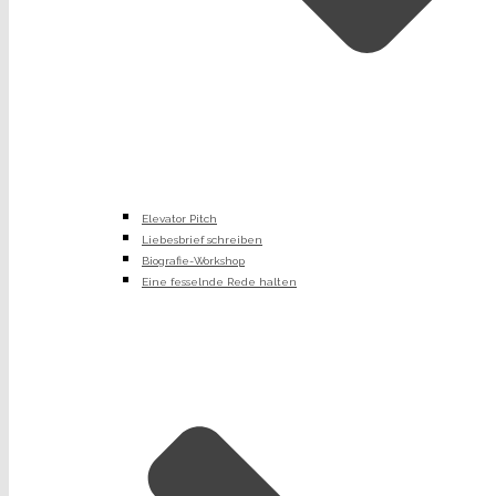
Elevator Pitch
Liebesbrief schreiben
Biografie-Workshop
Eine fesselnde Rede halten