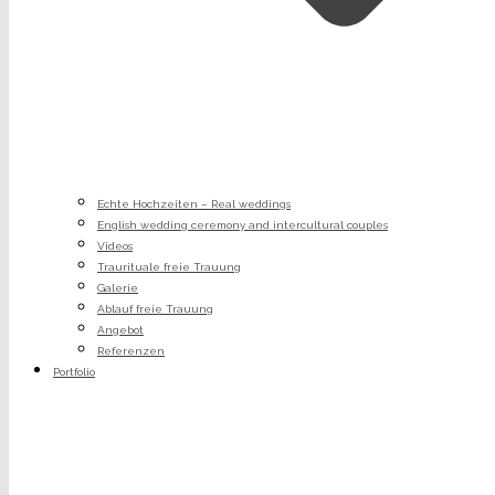
Echte Hochzeiten – Real weddings
English wedding ceremony and intercultural couples
Videos
Traurituale freie Trauung
Galerie
Ablauf freie Trauung
Angebot
Referenzen
Portfolio