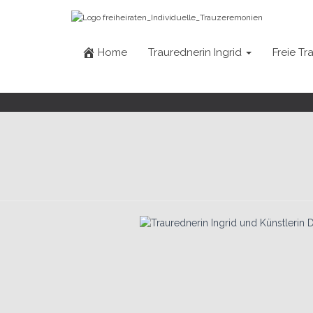
+49 (0) 176 34650343
ingrid.rupp@freiheiraten.de
Home
Traurednerin Ingrid
Freie T