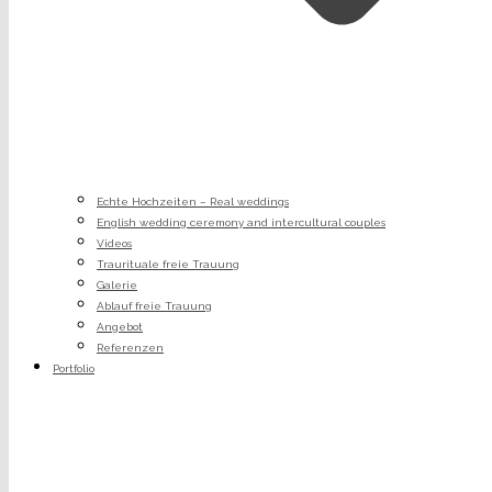
Echte Hochzeiten – Real weddings
English wedding ceremony and intercultural couples
Videos
Traurituale freie Trauung
Galerie
Ablauf freie Trauung
Angebot
Referenzen
Portfolio