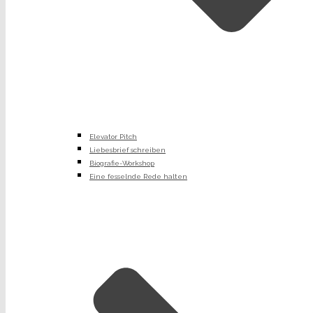
Elevator Pitch
Liebesbrief schreiben
Biografie-Workshop
Eine fesselnde Rede halten