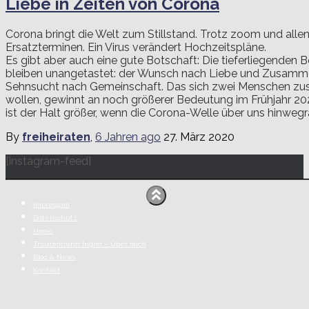
Liebe in Zeiten von Corona
Corona bringt die Welt zum Stillstand. Trotz zoom und allen
Ersatzterminen. Ein Virus verändert Hochzeitspläne.
Es gibt aber auch eine gute Botschaft: Die tieferliegenden 
bleiben unangetastet: der Wunsch nach Liebe und Zusamme
Sehnsucht nach Gemeinschaft. Das sich zwei Menschen z
wollen, gewinnt an noch größerer Bedeutung im Frühjahr 
ist der Halt größer, wenn die Corona-Welle über uns hinwegr
By
freiheiraten
,
6 Jahren
ago
27. März 2020
[instagram-feed]
Impressum
Datenschutz
Home
Traurednerin Ingrid – Über mich
Blog & News
Kontakt