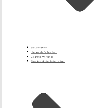
Elevator Pitch
Liebesbrief schreiben
Biografie-Workshop
Eine fesselnde Rede halten