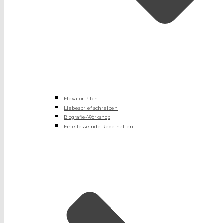
Elevator Pitch
Liebesbrief schreiben
Biografie-Workshop
Eine fesselnde Rede halten