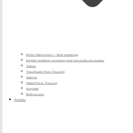
Echte Hochzeiten – Real weddings
English wedding ceremony and intercultural couples
Videos
Traurituale freie Trauung
Galerie
Ablauf freie Trauung
Angebot
Referenzen
Portfolio