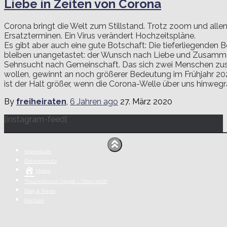
Liebe in Zeiten von Corona
Corona bringt die Welt zum Stillstand. Trotz zoom und allen
Ersatzterminen. Ein Virus verändert Hochzeitspläne.
Es gibt aber auch eine gute Botschaft: Die tieferliegenden 
bleiben unangetastet: der Wunsch nach Liebe und Zusamme
Sehnsucht nach Gemeinschaft. Das sich zwei Menschen z
wollen, gewinnt an noch größerer Bedeutung im Frühjahr 
ist der Halt größer, wenn die Corona-Welle über uns hinwegr
By
freiheiraten
,
6 Jahren
ago
27. März 2020
[instagram-feed]
Impressum
Datenschutz
Home
Traurednerin Ingrid – Über mich
Blog & News
Kontakt