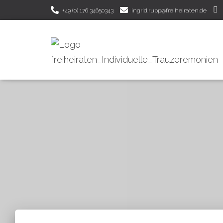
+49 (0) 176 34650343
ingrid.rupp@freiheiraten.de