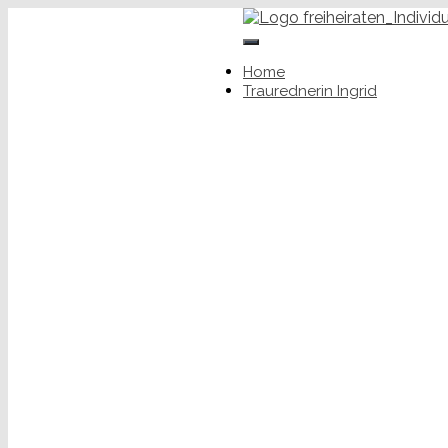
+49 (0) 176 34650343
Toggle
ingrid.rupp@freiheiraten.de
Navigation
Home
Traurednerin Ingrid