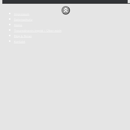
Impressum
Datenschutz
Home
Traurednerin Ingrid – Über mich
Blog & News
Kontakt