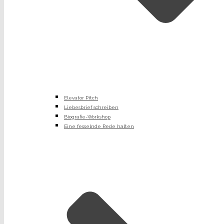
Elevator Pitch
Liebesbrief schreiben
Biografie-Workshop
Eine fesselnde Rede halten