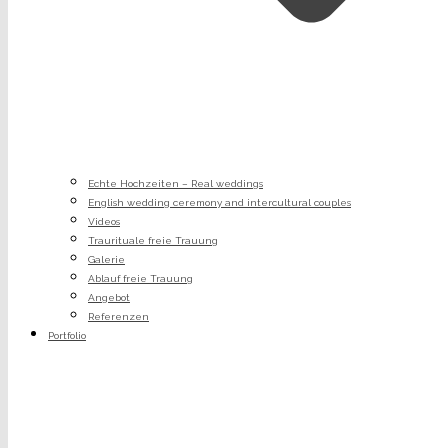
Echte Hochzeiten – Real weddings
English wedding ceremony and intercultural couples
Videos
Traurituale freie Trauung
Galerie
Ablauf freie Trauung
Angebot
Referenzen
Portfolio